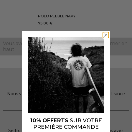
XS
S
M
L
AJOUTER
POLO PEEBLE NAVY
XL
XXL
75,00 €
Vous avez atteint le bas de cette page.
Retourner en
haut
LIVRAISON OFFERTE
Nous vous offrons la livraison dès 200€ d’achat en France
métropolitaine.
RETOURS
10% OFFERTS
SUR VOTRE
PREMIÈRE COMMANDE
Se tromper de taille, ça arrive. Heureusement vous avez