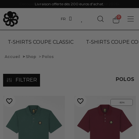
Découvrez la nouvelle collection «Printemps - Eté 2026»
Livraison offerte dès 200 euros d'achat.
FR
T-SHIRTS COUPE CLASSIC
T-SHIRTS COUPE C
Accueil
Shop
Polos
POLOS
FILTRER
favorite_border
favorite_border
-30%