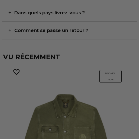
Dans quels pays livrez-vous ?
Comment se passe un retour ?
VU RÉCEMMENT
favorite_border
PROMO !
-30%