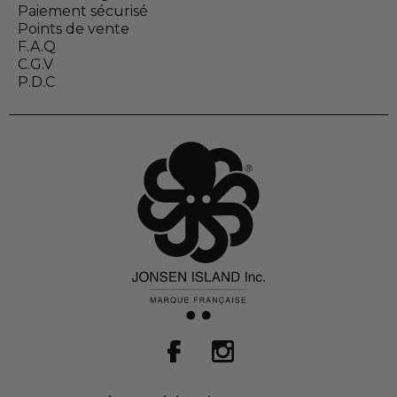
Paiement sécurisé
Points de vente
F.A.Q
C.G.V
P.D.C