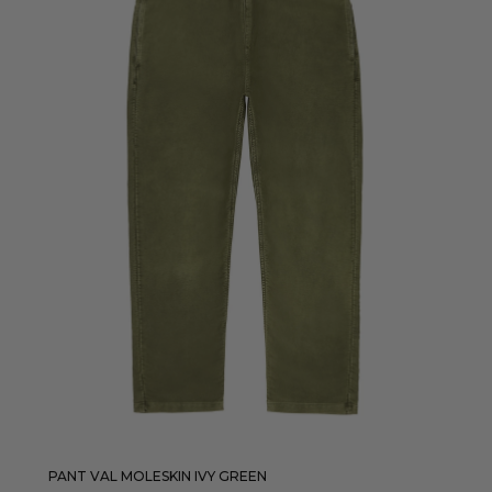
XS
S
M
L
XL
XXL
AJOUTER
PANT VAL MOLESKIN IVY GREEN