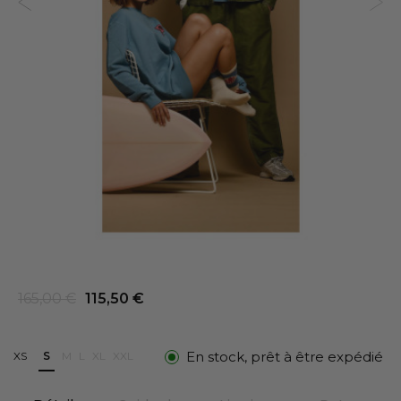
165,00 €
115,50 €
En stock, prêt à être expédié
XS
S
M
L
XL
XXL