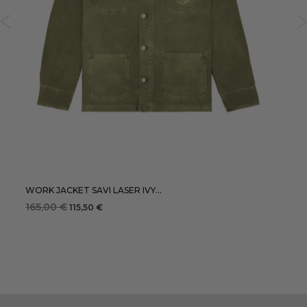
XS
S
M
L
XL
XXL
AJOUTER
WORK JACKET SAVI LASER IVY...
165,00 €
115,50 €